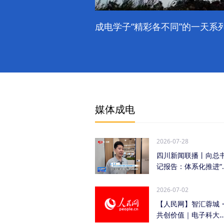
成电学子“精彩各不同”的一天系列
媒体成电
2026-07-28
四川新闻联播丨向总
记报告：体系化推进“
时发力” 加快打...
2026-07-02
【人民网】智汇蓉城
共创价值｜电子科大