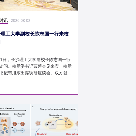
时讯
科研学术
2026-08-02
2026-07-30
沙理工大学副校长陈志国一行来校
计算机学院鲁力教授
问
MICRO 2026录用
31日，长沙理工大学副校长陈志国一行
近日，第59届IEEE/A
访问。校党委书记曹萍会见来宾，校党
讨会（The 59th IEEE/
书记韩旭东出席调研座谈会。双方就学
InternationalSymposi
设、人才培养等深入交...
Microarchitecture
论文录用结果。我...