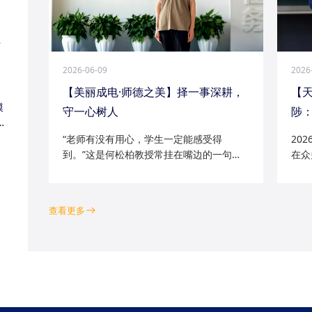
江
2026-06-09
2026
【美丽成电·师德之美】择一事深耕，
【
模
守一心树人
陟：
家
“老师有没有用心，学生一定能感受得
20
到。”这是何松柏教授常挂在嘴边的一句
在众
话。这位土生土长的成电人，从1991级光
学院
电五系的学子一路走来，二十余年间，深
磁场
耕“模拟电路基础”“电路分析与电子线路”等
空天
查看更多
工科核心课程...
钻研的