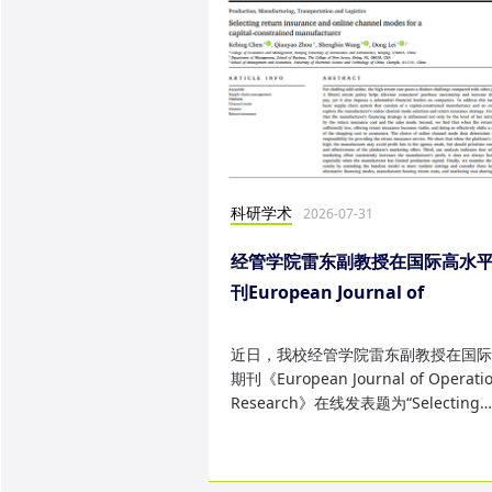
科研学术
2026-07-31
经管学院雷东副教授在国际高水
刊European Journal of
Operational Research发表研
果
近日，我校经管学院雷东副教授在国际
期刊《European Journal of Operatio
Research》在线发表题为“Selecting
return insurance and online ...