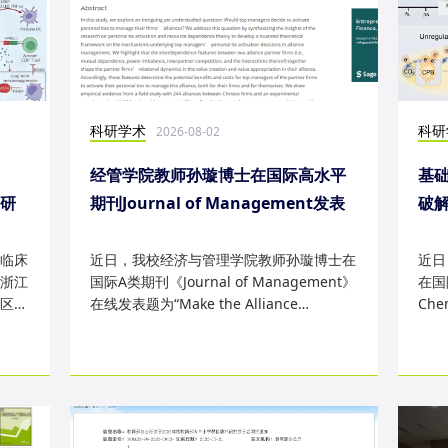
科研学术
科研
2026-08-02
经管学院教师孙璇博士在国际高水平
基础
表研
期刊Journal of Management发表
破
研究成果
失
临床
近日，我校经济与管理学院教师孙璇博士在
近日
浙江
国际A类期刊《Journal of Management》
在国际
区
在线发表题为“Make the Alliance
Che
Personal: A Dependence Framewor...
为“Sm