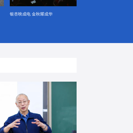
银杏映成电 金秋耀成华
系列VLOG（第一季）
出彩！春天里！