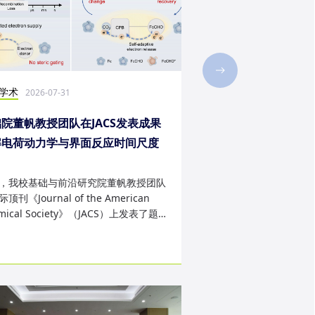
学术
社会实践
2026-07-31
2026-07-28
院董帆教授团队在JACS发表成果
2026年第二十三届“
解电荷动力学与界面反应时间尺度
西班牙内布里哈大学
配难题
成
，我校基础与前沿研究院董帆教授团队
近日，我校第二十三届“
顶刊《Journal of the American
学生赴西班牙内布里哈
mical Society》（JACS）上发表了题
天的暑期交流项目。该
art Charge Buffer-Mod...
习、前沿科技实战、文..