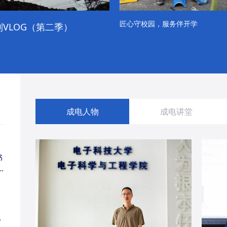
匠心守校园，服务伴开学
VLOG（第二季）
成电学子“精彩各不同”的一天
成电人物
成电讲堂
书
同
・
经