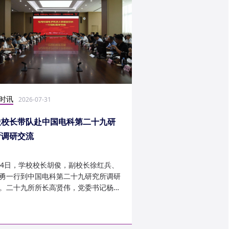
时讯
社会实践
2026-07-31
2026-07-27
俊校长带队赴中国电科第二十九研
光电学子赴康定开展
所调研交流
24日，学校校长胡俊，副校长徐红兵、
光电科学与工程学院光
勇一行到中国电科第二十九研究所调研
研究生第一党支部、信
。二十九所所长高贤伟，党委书记杨建
究生第二党支部组建“康
副所长孟建、袁琦莉、...
于 7 月 14 日至 7 月 ...