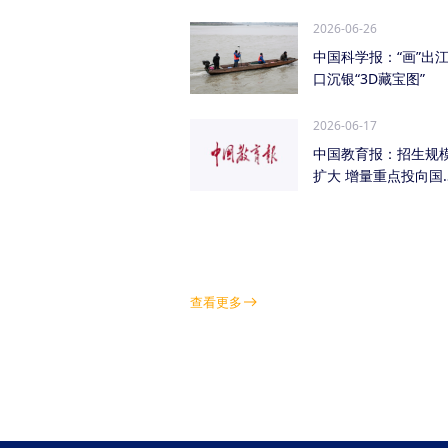
管低空经济（成都...
2026-06-26
中国科学报：“画”出
口沉银“3D藏宝图”
2026-06-17
中国教育报：招生规
扩大 增量重点投向国
急需紧缺学科领域
查看更多