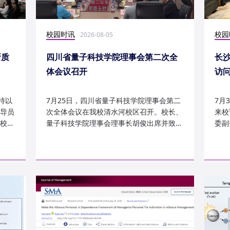
校园时讯
校园
2026-08-05
新质
四川省量子科技学院理事会第二次全
长
体会议召开
访
持以
7月25日，四川省量子科技学院理事会第二
7月
导员
次全体会议在我校清水河校区召开。校长、
来校
校
量子科技学院理事会理事长胡俊出席并致
委副
辞。校党委副书记、副校长李...
科建