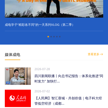
成电学子“精彩各不同”的一天系列VLOG（第二季）
成
媒体成电
查看更多
2026-07-28
四川新闻联播丨向总书记报告：体系化推进“同
时发力” 加快打...
2026-07-02
【人民网】智汇蓉城・共创价值｜电子科大经
管低空经济（成都...