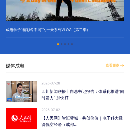
成电学子“精彩各不同”的一天系列VLOG（第二季）
成
媒体成电
查看更多
2026-07-28
四川新闻联播丨向总书记报告：体系化推进“同
时发力” 加快打...
2026-07-02
【人民网】智汇蓉城・共创价值｜电子科大经
管低空经济（成都...