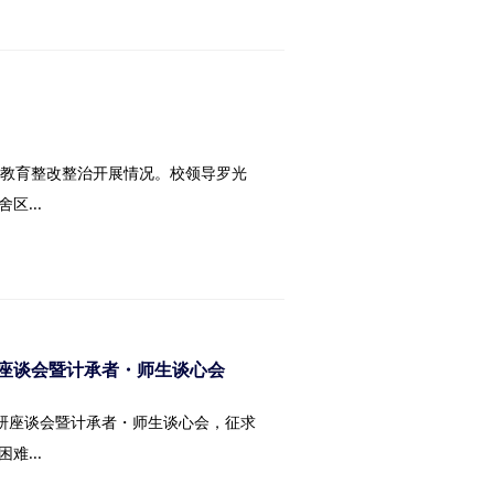
习教育整改整治开展情况。校领导罗光
...
座谈会暨计承者・师生谈心会
调研座谈会暨计承者・师生谈心会，征求
...