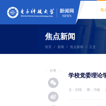
焦
焦点新闻
首页
/
新闻
/
焦点新闻
/
正文
分享
学校党委理论
文：刘瑶
图：邝俊