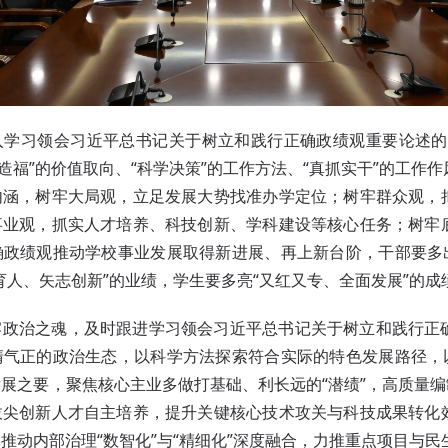
入学习领会习近平总书记关于树立和践行正确政绩观重要论述的
民造福”的价值取向、“科学决策”的工作方法、“真抓实干”的工作
内涵，树牢大局观，立足发展大势找准办学定位；树牢群众观，
事业观，抓实人才培养、科技创新、学科建设等核心任务；树牢
政绩观推动学校事业发展取得新进展、再上新台阶，干部要多出
育人、矢志创新”的业绩，学生要多亮“又红又专、全面发展”的成
牢政治之魂，及时跟进学习领会习近平总书记关于树立和践行正
气正的政治生态，以科学方法探索符合实际的特色发展路径，以
展之要，聚焦核心主业多做打基础、利长远的“潜绩”，高质量编
拔尖创新人才自主培养，提升关键核心技术攻关与科技成果转化
推动内部治理“数智化”与“精细化”深度融合，力推重点项目与民