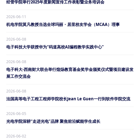
经管学院举行2025年度新闻宣传工作表彰暨业务培训会
2026-06-11
机电学院莫凡教授当选全球玛丽・居里校友学会（MCAA）理事
2026-06-08
电子科技大学获授华为“码道高校AI编程教学实践中心”
2026-06-08
电子科大-西南财大联合举行煊炀教育基金奖学金颁奖仪式暨项目建设发
展工作交流会
2026-06-08
法国高等电子工程工程师学院校长Jean Le Guen一行到软件学院交流
2026-06-05
光电学院深耕“走进光电”品牌 聚焦前沿赋能学生成长
2026-06-02