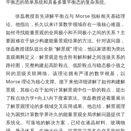
平衡态的简单系统和具备多重平衡态的复杂系统。
张磊教授首先讲解平衡点与 Morse 指标相关基础理
论。他指出，长久以来计算数学领域存在一项核心难题，
如何寻找能量景观的全局极小和不同极小之间的关系？主
要困难在于缺少构建能量景观结果的方法。针对该问题，
张磊教授团队提出全新 “解景观” 理论，他以家谱图为类比
直观阐释定义：解景观是包含所有解和解之间连接关系的
路径图，完整构建起高阶鞍点、低阶鞍点与稳态极小值之
间的层级关联网络。该理论拥有严谨的数学根基，以
Morse 理论为核心支撑。接下来他详细讲解了如何构建解
景观，其核心在于如何计算解景观中任一阶的鞍点，提出
了鞍点动力学+向上\向下搜索算法。张磊教授还着重展示
了解景观理论的多领域交叉应用成果。他总结，解景观理
论为困扰计算数学界许久的能量景观全局求解问题提供了
系统化、可落地的解决方案，已经在液晶材料、玻璃物
理、量子体系、生物大分子、深度学习等多个交叉学科取