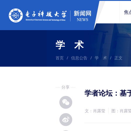
焦
学 术
首页
/
信息公告
/
学 术
/
正文
分享
学者论坛：基于 
文：肖露莹
图：肖露