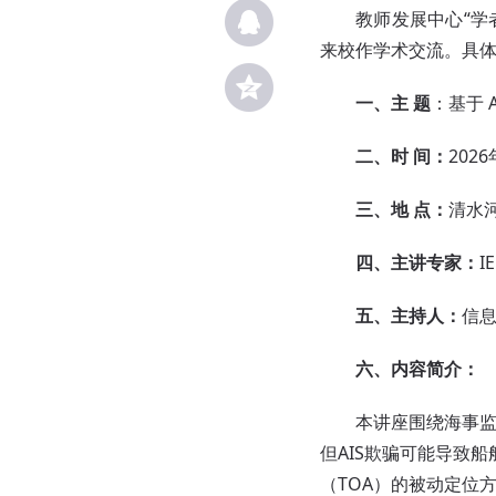
教师发展中心“学者论
来校作学术交流。具
一、主 题
：基于 
二、时 间：
2026
三、地 点：
清水河
四、主讲专家：
I
五、主持人：
信息
六、内容简介：
本讲座围绕海事监
但AIS欺骗可能导致
（TOA）的被动定位