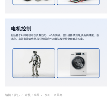
编辑：罗莎
/
审核：李果
/
发布：张凤寒