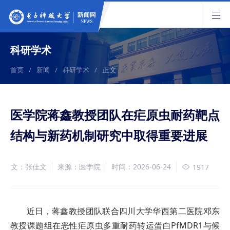
科研学术
正文
首页
/
新闻
/
科研学术
/
医学院蒋鑫教授团队在疟原虫耐药靶点
结构与新药机制研究中取得重要进展
文：张佳文
来源：医学院
时间：2026-06-24
1917
近日，蒋鑫教授团队联合四川大学华西第二医院邓东
教授课题组在恶性疟原虫多重耐药转运蛋白PfMDR1与候