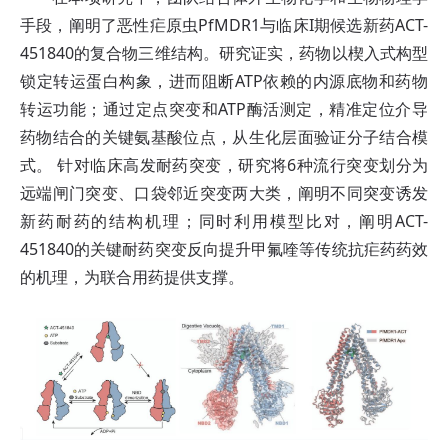
手段，阐明了恶性疟原虫PfMDR1与临床I期候选新药ACT-
451840的复合物三维结构。研究证实，药物以楔入式构型
锁定转运蛋白构象，进而阻断ATP依赖的内源底物和药物
转运功能；通过定点突变和ATP酶活测定，精准定位介导
药物结合的关键氨基酸位点，从生化层面验证分子结合模
式。 针对临床高发耐药突变，研究将6种流行突变划分为
远端闸门突变、口袋邻近突变两大类，阐明不同突变诱发
新药耐药的结构机理；同时利用模型比对，阐明ACT-
451840的关键耐药突变反向提升甲氟喹等传统抗疟药药效
的机理，为联合用药提供支撑。