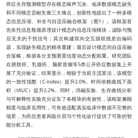
癌症生存预测模型存在模态噪声冗余、临床数据模态缺失
和不同模态贡献失衡三大痛点，创新性地提出了一种多模
态信息压缩、补全与自适应融合框架 （图1）。该框架首
先依托信息瓶颈原理设计模态内信息压缩模块，滤除与预
后无关的干扰信号；其次构建双向交互级联残差自编码
器，实现缺失模态的精准重建；最后设计模态间自适应融
合策略，根据各分支预测置信度动态分配权重。研究团队
在膀胱癌、乳腺癌、脑胶质瘤等5类公开癌症数据集上开
展了充分验证，结果显示，相较于当前主流算法，该模型
的一致性指数（C-index）提升2.0%、时间依赖曲线下面
积（tAUC）提升2.2%。同时，消融实验、生存曲线分析
与可解释性实验充分证实了各模块的有效性，该框架兼顾
精度与临床实用性，可有效适配真实临床中数据不完整的
场景，为癌症患者风险分层与个性化诊疗提供了可靠的智
能分析工具。