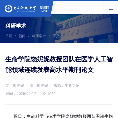
科研学术
正文
首页
/
新闻
/
科研学术
/
生命学院饶妮妮教授团队在医学人工智
能领域连续发表高水平期刊论文
文：饶妮妮
图：饶妮妮
来源：生命学院
时间：2026-06-17
1060
近日，生命科学与技术学院饶妮妮教授团队围绕生物