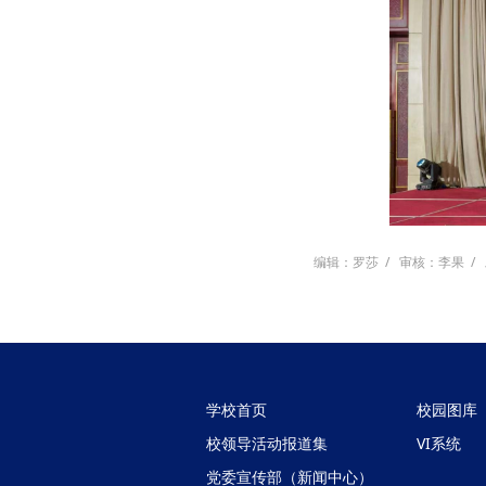
编辑：罗莎
/
审核：李果
/
学校首页
校园图库
校领导活动报道集
VI系统
党委宣传部（新闻中心）