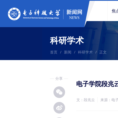
焦
科研学术
首页
/
新闻
/
科研学术
/
正文
分享
电子学院段兆
文：段兆云
来源：电