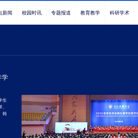
点新闻
校园时讯
专题报道
教育教学
科研学术
年学
学生
萍、
、韩