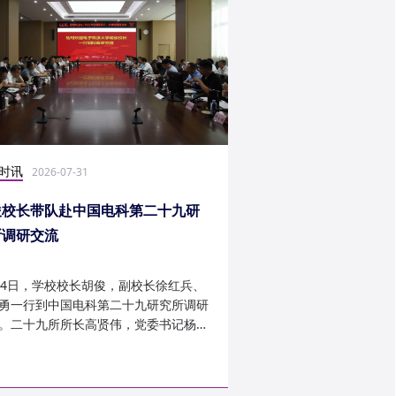
时讯
社会实践
2026-07-31
2026-07-27
俊校长带队赴中国电科第二十九研
光电学子赴康定开展
所调研交流
24日，学校校长胡俊，副校长徐红兵、
光电科学与工程学院光
勇一行到中国电科第二十九研究所调研
研究生第一党支部、信
。二十九所所长高贤伟，党委书记杨建
究生第二党支部组建“康
副所长孟建、袁琦莉、...
于 7 月 14 日至 7 月 ...