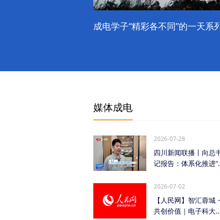
成电学子“精彩各不同”的一天系列
媒体成电
2026-07-28
四川新闻联播丨向总
记报告：体系化推进“
时发力” 加快打...
2026-07-02
【人民网】智汇蓉城
共创价值｜电子科大