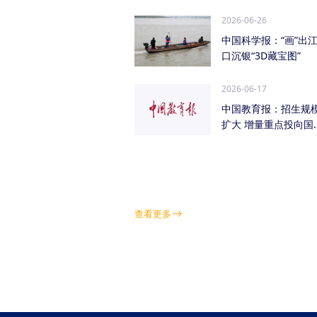
管低空经济（成都...
2026-06-26
中国科学报：“画”出
口沉银“3D藏宝图”
2026-06-17
中国教育报：招生规
扩大 增量重点投向国
急需紧缺学科领域
查看更多