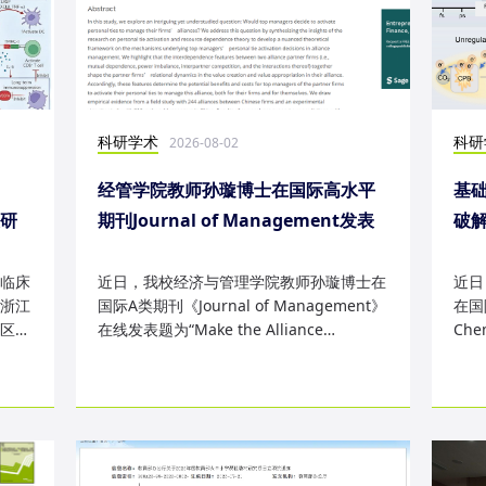
科研学术
科研
2026-08-02
经管学院教师孙璇博士在国际高水平
基础
表研
期刊Journal of Management发表
破
研究成果
失
临床
近日，我校经济与管理学院教师孙璇博士在
近日
浙江
国际A类期刊《Journal of Management》
在国际
区
在线发表题为“Make the Alliance
Che
Personal: A Dependence Framewor...
为“Sm