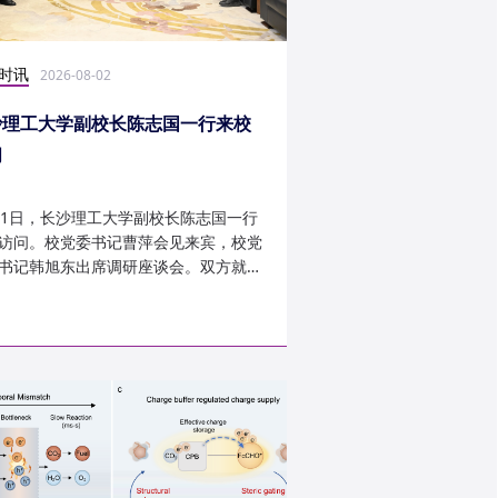
时讯
科研学术
2026-08-02
2026-07-30
沙理工大学副校长陈志国一行来校
计算机学院鲁力教授
问
MICRO 2026录用
31日，长沙理工大学副校长陈志国一行
近日，第59届IEEE/A
访问。校党委书记曹萍会见来宾，校党
讨会（The 59th IEEE/
书记韩旭东出席调研座谈会。双方就学
InternationalSymposi
设、人才培养等深入交...
Microarchitecture
论文录用结果。我...