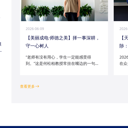
江
2026-06-09
2026
【美丽成电·师德之美】择一事深耕，
【
模
守一心树人
陟：
家
“老师有没有用心，学生一定能感受得
20
到。”这是何松柏教授常挂在嘴边的一句
在众
话。这位土生土长的成电人，从1991级光
学院
电五系的学子一路走来，二十余年间，深
磁场
耕“模拟电路基础”“电路分析与电子线路”等
空天
查看更多
工科核心课程...
钻研的