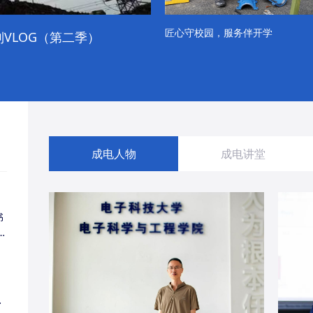
匠心守校园，服务伴开学
VLOG（第二季）
成电学子“精彩各不同”的一天
成电人物
成电讲堂
书
同
・
经