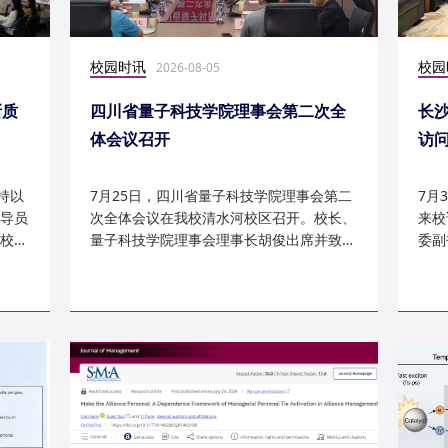
校园时讯
校园
2026-08-05
新质
四川省量子科技学院理事会第二次全
长
体会议召开
访
持以
7月25日，四川省量子科技学院理事会第二
7月
导员
次全体会议在我校清水河校区召开。校长、
来校
校
量子科技学院理事会理事长胡俊出席并致
委副
辞。校党委副书记、副校长李...
科建