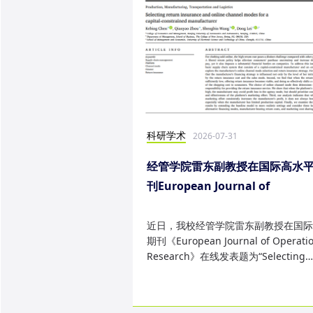
科研学术
2026-07-31
经管学院雷东副教授在国际高水
刊European Journal of
Operational Research发表研
果
近日，我校经管学院雷东副教授在国际
期刊《European Journal of Operatio
Research》在线发表题为“Selecting
return insurance and online ...