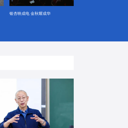
银杏映成电 金秋耀成华
系列VLOG（第一季）
出彩！春天里！