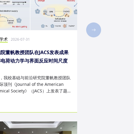
学术
社会实践
2026-07-31
2026-07-28
院董帆教授团队在JACS发表成果
2026年第二十三届“
解电荷动力学与界面反应时间尺度
西班牙内布里哈大学
配难题
成
，我校基础与前沿研究院董帆教授团队
近日，我校第二十三届“
顶刊《Journal of the American
学生赴西班牙内布里哈
mical Society》（JACS）上发表了题
天的暑期交流项目。该
art Charge Buffer-Mod...
习、前沿科技实战、文..