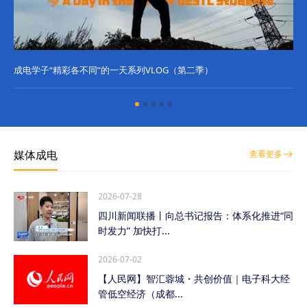
成电学子“精彩各不同”的一天系列VLOG（第二季）
成
媒体成电
查看更多
2026-07-28
四川新闻联播丨向总书记报告：体系化推进“同
时发力” 加快打...
2026-07-02
【人民网】智汇蓉城・共创价值｜电子科大经
管低空经济（成都...