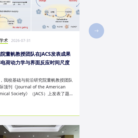
学术
社会实践
2026-07-31
2026-07-28
院董帆教授团队在JACS发表成果
2026年第二十三届“
解电荷动力学与界面反应时间尺度
西班牙内布里哈大学
配难题
成
，我校基础与前沿研究院董帆教授团队
近日，我校第二十三届“
顶刊《Journal of the American
学生赴西班牙内布里哈
mical Society》（JACS）上发表了题
天的暑期交流项目。该
art Charge Buffer-Mod...
习、前沿科技实战、文..