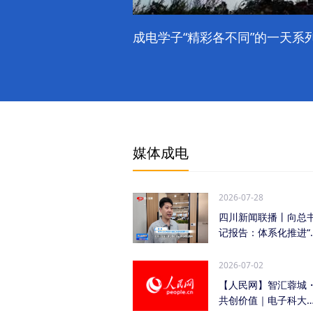
成电学子“精彩各不同”的一天系列
媒体成电
2026-07-28
四川新闻联播丨向总
记报告：体系化推进“
时发力” 加快打...
2026-07-02
【人民网】智汇蓉城
共创价值｜电子科大