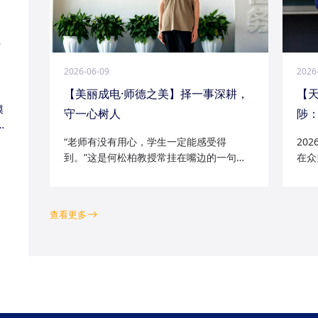
江
2026-06-09
2026
【美丽成电·师德之美】择一事深耕，
【
模
守一心树人
陟：
家
“老师有没有用心，学生一定能感受得
20
到。”这是何松柏教授常挂在嘴边的一句
在众
话。这位土生土长的成电人，从1991级光
学院
电五系的学子一路走来，二十余年间，深
磁场
耕“模拟电路基础”“电路分析与电子线路”等
空天
查看更多
工科核心课程...
钻研的