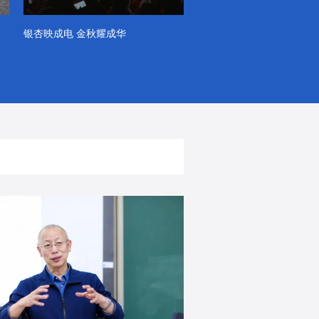
银杏映成电 金秋耀成华
系列VLOG（第一季）
出彩！春天里！