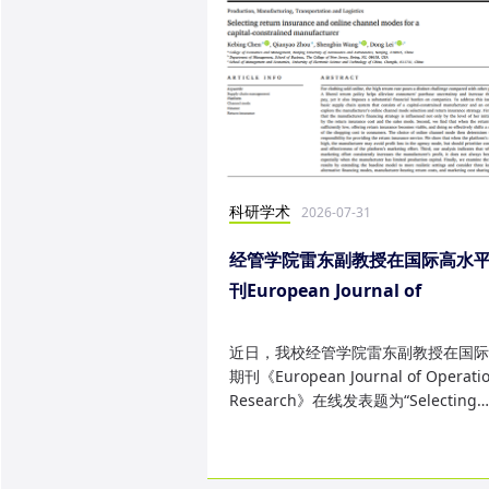
科研学术
2026-07-31
经管学院雷东副教授在国际高水
刊European Journal of
Operational Research发表研
果
近日，我校经管学院雷东副教授在国际
期刊《European Journal of Operatio
Research》在线发表题为“Selecting
return insurance and online ...