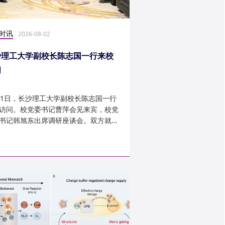
时讯
科研学术
2026-08-02
2026-07-30
沙理工大学副校长陈志国一行来校
计算机学院鲁力教授
问
MICRO 2026录用
31日，长沙理工大学副校长陈志国一行
近日，第59届IEEE/A
访问。校党委书记曹萍会见来宾，校党
讨会（The 59th IEEE/
书记韩旭东出席调研座谈会。双方就学
InternationalSymposi
设、人才培养等深入交...
Microarchitecture
论文录用结果。我...