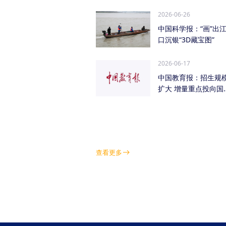
管低空经济（成都...
2026-06-26
中国科学报：“画”出
口沉银“3D藏宝图”
2026-06-17
中国教育报：招生规
扩大 增量重点投向国
急需紧缺学科领域
查看更多