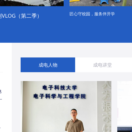
匠心守校园，服务伴开学
VLOG（第二季）
成电学子“精彩各不同”的一天
成电人物
成电讲堂
书
同
・
经