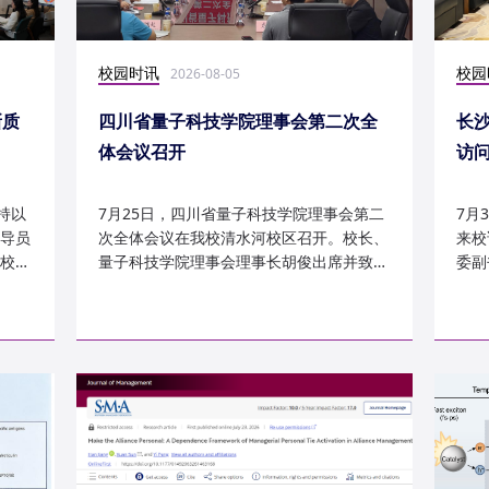
校园时讯
校园
2026-08-05
新质
四川省量子科技学院理事会第二次全
长
体会议召开
访
持以
7月25日，四川省量子科技学院理事会第二
7月
导员
次全体会议在我校清水河校区召开。校长、
来校
校
量子科技学院理事会理事长胡俊出席并致
委副
辞。校党委副书记、副校长李...
科建