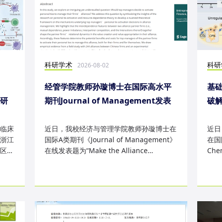
科研学术
科研
2026-08-02
经管学院教师孙璇博士在国际高水平
基础
表研
期刊Journal of Management发表
破
研究成果
失
临床
近日，我校经济与管理学院教师孙璇博士在
近日
浙江
国际A类期刊《Journal of Management》
在国际
区
在线发表题为“Make the Alliance
Che
Personal: A Dependence Framewor...
为“Sm