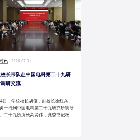
时讯
社会实践
2026-07-31
2026-07-27
俊校长带队赴中国电科第二十九研
光电学子赴康定开展
所调研交流
24日，学校校长胡俊，副校长徐红兵、
光电科学与工程学院光
勇一行到中国电科第二十九研究所调研
研究生第一党支部、信
。二十九所所长高贤伟，党委书记杨建
究生第二党支部组建“康
副所长孟建、袁琦莉、...
于 7 月 14 日至 7 月 ...