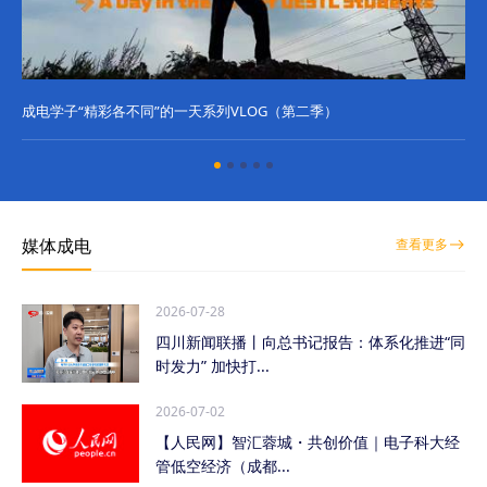
成电学子“精彩各不同”的一天系列VLOG（第二季）
成
媒体成电
查看更多
2026-07-28
四川新闻联播丨向总书记报告：体系化推进“同
时发力” 加快打...
2026-07-02
【人民网】智汇蓉城・共创价值｜电子科大经
管低空经济（成都...