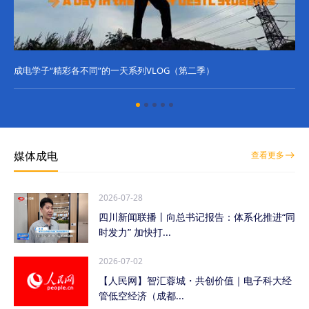
成电学子“精彩各不同”的一天系列VLOG（第二季）
成
媒体成电
查看更多
2026-07-28
四川新闻联播丨向总书记报告：体系化推进“同
时发力” 加快打...
2026-07-02
【人民网】智汇蓉城・共创价值｜电子科大经
管低空经济（成都...