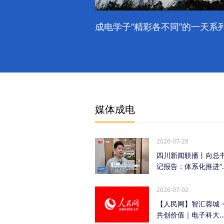
成电学子“精彩各不同”的一天系列
媒体成电
2026-07-28
四川新闻联播丨向总
记报告：体系化推进“
时发力” 加快打...
2026-07-02
【人民网】智汇蓉城
共创价值｜电子科大