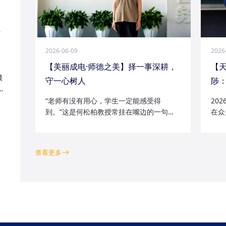
江
2026-06-09
2026
【美丽成电·师德之美】择一事深耕，
【
模
守一心树人
陟：
家
“老师有没有用心，学生一定能感受得
20
到。”这是何松柏教授常挂在嘴边的一句
在众
话。这位土生土长的成电人，从1991级光
学院
电五系的学子一路走来，二十余年间，深
磁场
耕“模拟电路基础”“电路分析与电子线路”等
空天
查看更多
工科核心课程...
钻研的