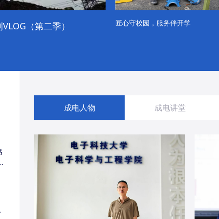
匠心守校园，服务伴开学
VLOG（第二季）
成电学子“精彩各不同”的一天
成电人物
成电讲堂
书
同
・
经