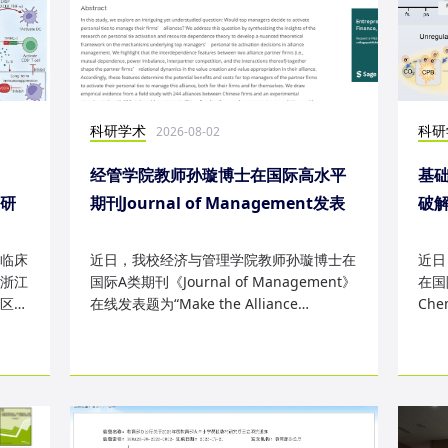
科研学术
科研
2026-08-02
经管学院教师孙璇博士在国际高水平
基础
表研
期刊Journal of Management发表
破
研究成果
失
临床
近日，我校经济与管理学院教师孙璇博士在
近日
浙江
国际A类期刊《Journal of Management》
在国际
区
在线发表题为“Make the Alliance
Che
Personal: A Dependence Framewor...
为“Sm