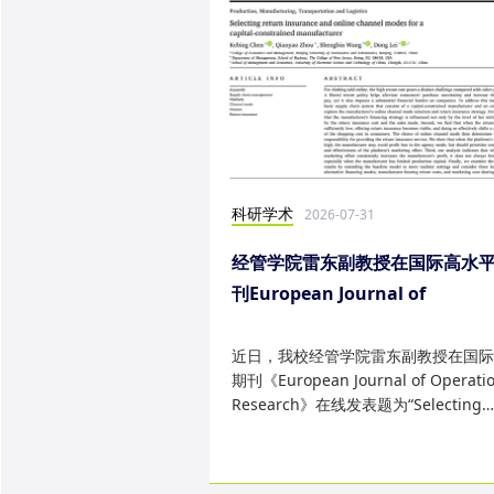
科研学术
2026-07-31
经管学院雷东副教授在国际高水
刊European Journal of
Operational Research发表研
果
近日，我校经管学院雷东副教授在国际
期刊《European Journal of Operatio
Research》在线发表题为“Selecting
return insurance and online ...