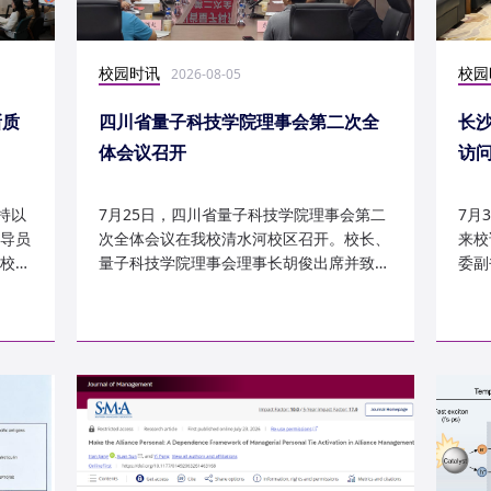
校园时讯
校园
2026-08-05
新质
四川省量子科技学院理事会第二次全
长
体会议召开
访
持以
7月25日，四川省量子科技学院理事会第二
7月
导员
次全体会议在我校清水河校区召开。校长、
来校
校
量子科技学院理事会理事长胡俊出席并致
委副
辞。校党委副书记、副校长李...
科建