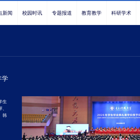
点新闻
校园时讯
专题报道
教育教学
科研学术
年学
学生
萍、
、韩