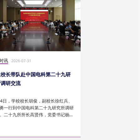
时讯
社会实践
2026-07-31
2026-07-27
俊校长带队赴中国电科第二十九研
光电学子赴康定开展
所调研交流
24日，学校校长胡俊，副校长徐红兵、
光电科学与工程学院光
勇一行到中国电科第二十九研究所调研
研究生第一党支部、信
。二十九所所长高贤伟，党委书记杨建
究生第二党支部组建“康
副所长孟建、袁琦莉、...
于 7 月 14 日至 7 月 ...