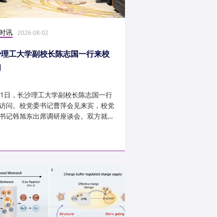
时讯
科研学术
2026-08-02
2026-07-30
沙理工大学副校长陈志国一行来校
计算机学院鲁力教授
问
MICRO 2026录用
31日，长沙理工大学副校长陈志国一行
近日，第59届IEEE/A
访问。校党委书记曹萍会见来宾，校党
讨会（The 59th IEEE/
书记韩旭东出席调研座谈会。双方就学
InternationalSymposi
设、人才培养等深入交...
Microarchitecture
论文录用结果。我...