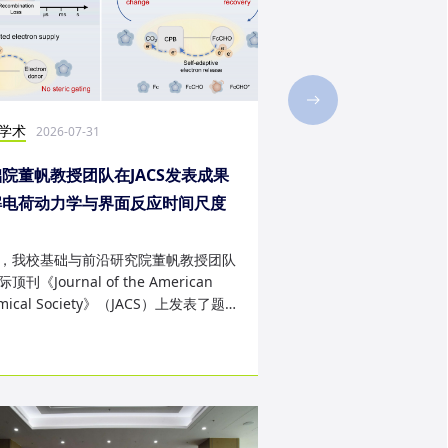
学术
社会实践
2026-07-31
2026-07-28
院董帆教授团队在JACS发表成果
2026年第二十三届“
解电荷动力学与界面反应时间尺度
西班牙内布里哈大学
配难题
成
，我校基础与前沿研究院董帆教授团队
近日，我校第二十三届“
顶刊《Journal of the American
学生赴西班牙内布里哈
mical Society》（JACS）上发表了题
天的暑期交流项目。该
art Charge Buffer-Mod...
习、前沿科技实战、文..