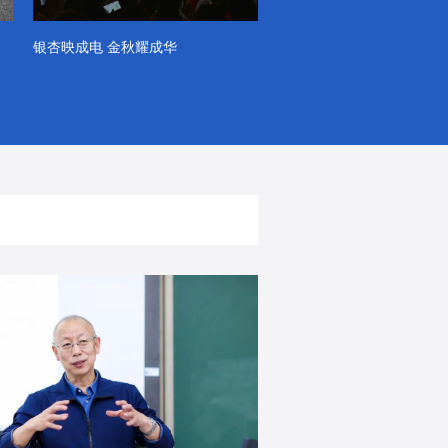
银杏映成电 金秋耀成华
系列VLOG（第一季）
出彩！春天里！