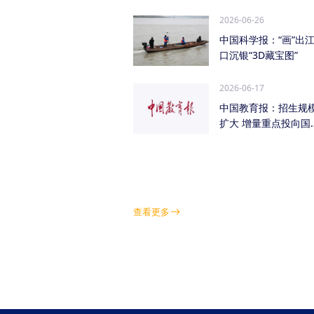
管低空经济（成都...
2026-06-26
中国科学报：“画”出
口沉银“3D藏宝图”
2026-06-17
中国教育报：招生规
扩大 增量重点投向国
急需紧缺学科领域
查看更多