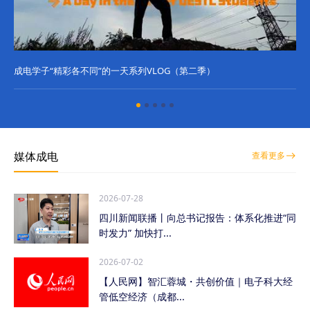
成电学子“精彩各不同”的一天系列VLOG（第二季）
成
媒体成电
查看更多
2026-07-28
四川新闻联播丨向总书记报告：体系化推进“同
时发力” 加快打...
2026-07-02
【人民网】智汇蓉城・共创价值｜电子科大经
管低空经济（成都...