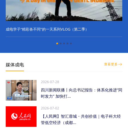
成电学子“精彩各不同”的一天系列VLOG（第二季）
成
媒体成电
查看更多
2026-07-28
四川新闻联播丨向总书记报告：体系化推进“同
时发力” 加快打...
2026-07-02
【人民网】智汇蓉城・共创价值｜电子科大经
管低空经济（成都...