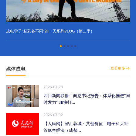
成电学子“精彩各不同”的一天系列VLOG（第二季）
成
媒体成电
查看更多
2026-07-28
四川新闻联播丨向总书记报告：体系化推进“同
时发力” 加快打...
2026-07-02
【人民网】智汇蓉城・共创价值｜电子科大经
管低空经济（成都...