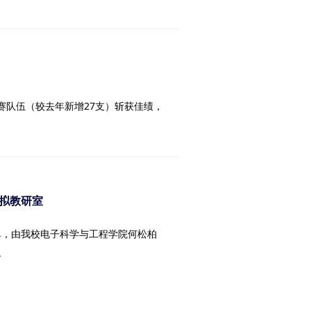
参赛队伍（较去年新增27支）斩获佳绩，
虚拟教研室
单，由我校电子科学与工程学院何松柏
.