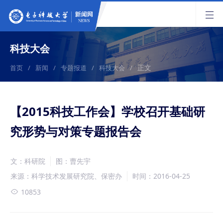
科技大会
正文
首页
/
新闻
/
专题报道
/
科技大会
/
【2015科技工作会】学校召开基础研
究形势与对策专题报告会
文：科研院
图：曹先宇
来源：科学技术发展研究院、保密办
时间：2016-04-25
10853