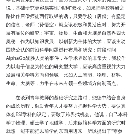
说，基础研究更容易实现“名利”双收，如果把学校科研之
路比作唐僧师徒西行取经的话，只要学校（唐僧）有坚定
的信念，老师（孙悟空）就应该积极和灵活应对，努力开
展有品位的研究；宇宙、物质、生命和大脑是自然界四大
奥秘，作为以知识发展、以创新为主体的大学，应该主动
围绕公认的前沿科学问题进行布局和研究；前段时间
AlphaGo战胜人类的事件，在学术界影响非常大，我校作
为以电子信息为特色的研究型大学，应该高度重视并大力
发展相关学科方向和领域，比如人工智能、物理、材料、
生命、大脑等，力争在未来占领一些领域方向制高点。
在谈到青年教师的基础研究之路时，
尧德中
结合自身
的成长历程，勉励青年人才要努力把握科学大势，要认真
体会ESI学科的设定，要敢于跨界找机会。他说，自己本科
学了物理、硕士学了地磁学，后来做脑科学方面的研究时
就想，能不能把以前学的东西用进来，所以提出了“零参