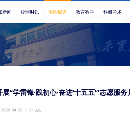
点新闻
校园时讯
专题报道
教育教学
科研学术
正文
展“学雷锋·践初心·奋进‘十五五’”志愿服
026-04-03
335