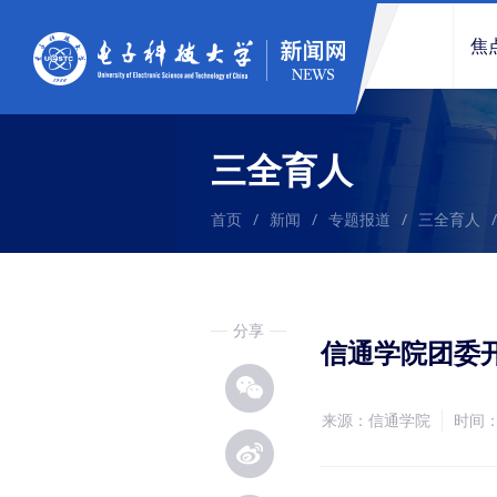
焦
三全育人
首页
/
新闻
/
专题报道
/
三全育人
/
分享
信通学院团委开
来源：信通学院
时间：2