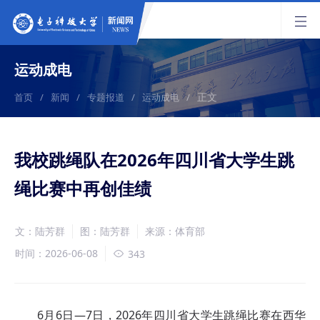
运动成电
正文
首页
/
新闻
/
专题报道
/
运动成电
/
我校跳绳队在2026年四川省大学生跳
绳比赛中再创佳绩
文：陆芳群
图：陆芳群
来源：体育部
时间：2026-06-08
343
6月6日—7日，2026年四川省大学生跳绳比赛在西华