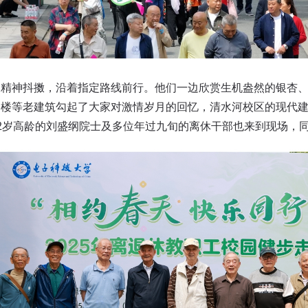
神抖擞，沿着指定路线前行。他们一边欣赏生机盎然的银杏、
固楼等老建筑勾起了大家对激情岁月的回忆，清水河校区的现代
2岁高龄的刘盛纲院士及多位年过九旬的离休干部也来到现场，