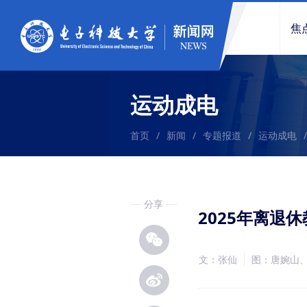
焦
运动成电
首页
/
新闻
/
专题报道
/
运动成电
/
分享
2025年离退
文：张仙
图：唐婉山