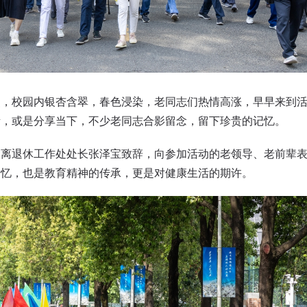
校园内银杏含翠，春色浸染，老同志们热情高涨，早早来到活
昔，或是分享当下，不少老同志合影留念，留下珍贵的记忆。
退休工作处处长张泽宝致辞，向参加活动的老领导、老前辈表
追忆，也是教育精神的传承，更是对健康生活的期许。