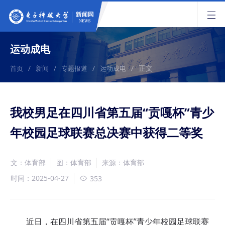
运动成电
正文
首页
/
新闻
/
专题报道
/
运动成电
/
我校男足在四川省第五届“贡嘎杯”青少
年校园足球联赛总决赛中获得二等奖
文：体育部
图：体育部
来源：体育部
时间：2025-04-27
353
近日，在四川省第五届“贡嘎杯”青少年校园足球联赛