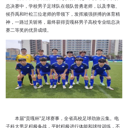
总决赛中，学校男子足球队在领队曾勇老师，以及李敬、
候乔禹和叶松三位老师的带领下，发挥顽强拼搏的体育精
神，一路过关斩将，最终获得贡嘎杯男子高校专业组总决
赛二等奖的优异成绩。
本届“贡嘎杯”足球赛事，全省高校足球劲旅云集。电
子科大男足积极备战，平时积极进行体能和球技训练，不