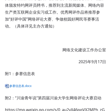
体颁发特约网评员聘书，推荐到主流新闻媒体、网络内容
生产类互联网企业实习或工作。优秀网评作品将推荐参
加
“好评中国”网络评论大赛、争做校园好网民等赛事活
动。
（具体详见主办方通知）
网络文化建设工作办公室
2025年9月17日
附
1：参赛信息表
参赛信息表.docx
附
2：
“川渝青年说”第四届川渝大学生网络评论大赛启动
https://mp.weixin.qq.com/s/0_au2yX46pqVX2MPh_zG