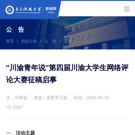
公 告
首页
/
信息公告
/
公 告
/
正文
“川渝青年说”第四届川渝大学生网络评
论大赛征稿启事
文：牛晴岚
来源：党委学工部
时间：2025-09-18
2587
一、
活动主题