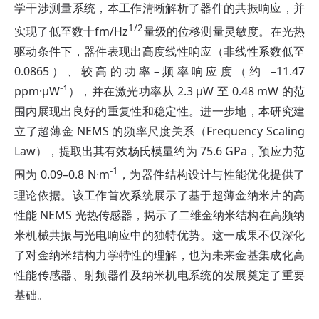
学干涉测量系统，本工作清晰解析了器件的共振响应，并
1/2
实现了低至数十fm/Hz
量级的位移测量灵敏度。在光热
驱动条件下，器件表现出高度线性响应（非线性系数低至
0.0865）、较高的功率–频率响应度（约 −11.47
ppm·μW⁻¹），并在激光功率从 2.3 μW 至 0.48 mW 的范
围内展现出良好的重复性和稳定性。进一步地，本研究建
立了超薄金 NEMS 的频率尺度关系（Frequency Scaling
Law），提取出其有效杨氏模量约为 75.6 GPa，预应力范
-1
围为 0.09–0.8 N·m
，为器件结构设计与性能优化提供了
理论依据。该工作首次系统展示了基于超薄金纳米片的高
性能 NEMS 光热传感器，揭示了二维金纳米结构在高频纳
米机械共振与光电响应中的独特优势。这一成果不仅深化
了对金纳米结构力学特性的理解，也为未来金基集成化高
性能传感器、射频器件及纳米机电系统的发展奠定了重要
基础。