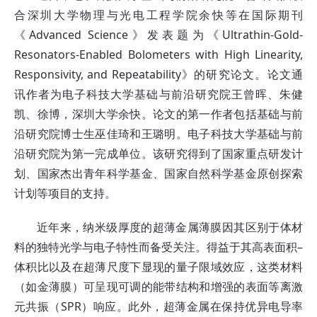
合深圳大学物理与光电工程学院余快等在国际期刊
《Advanced Science
》
发表题为《Ultrathin-Gold-
Resonators-Enabled Bolometers with High Linearity,
Responsivity, and Repeatability
》
的研究论文。论文通
讯作者为电子科技大学基础与前沿研究院王曾晖、朱健
凯、徐博，深圳大学余快。论文的第一作者包括基础与前
沿研究院博士生巫佳琦和王璐明。电子科技大学基础与前
沿研究院为第一完成单位。该研究得到了国家重点研发计
划、国家杰出青年科学基金、国家自然科学基金原创探索
计划等项目的支持。
近年来，纳米级厚度的超薄金属薄膜因其区别于体材
料的独特光学与电子特性而备受关注。得益于其高表面积–
体积比以及在超薄尺度下显现的量子限域效应，这类材料
（如金薄膜）可呈现可调的能带结构和增强的表面等离激
元共振（SPR）响应。此外，超薄金属在保持优异电导率