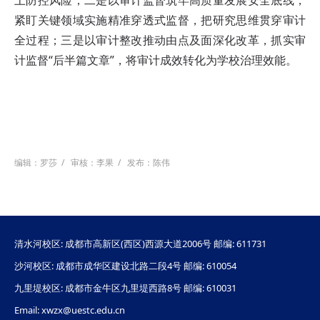
上防控风险；二是以审计监督筑牢高质量发展安全底线，
紧盯关键领域实施精准穿透式监督，把研究思维贯穿审计
全过程；三是以审计整改推动由点及面深化改革，抓实审
计监督“后半篇文章”，将审计成效转化为学校治理效能。
编辑：罗莎
/
审核：李果
/
发布：陈伟
清水河校区: 成都市高新区(西区)西源大道2006号 邮编: 611731
沙河校区: 成都市成华区建设北路二段4号 邮编: 610054
九里堤校区: 成都市金牛区九里堤西路8号 邮编: 610031
Email: xwzx@uestc.edu.cn