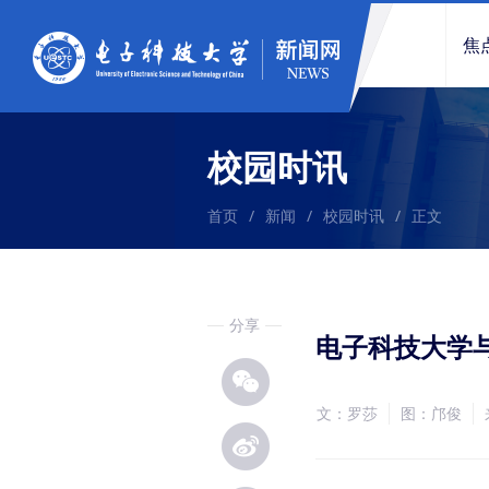
焦
校园时讯
首页
/
新闻
/
校园时讯
/
正文
分享
电子科技大学
文：罗莎
图：邝俊