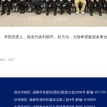
学院负责人，校友代表刘朝宇、杜方治，大陆希望集团各事业
发布：陈伟
清水河校区: 成都市高新区(西区)西源大道2006号 邮编: 611731
沙河校区: 成都市成华区建设北路二段4号 邮编: 610054
九里堤校区: 成都市金牛区九里堤西路8号 邮编: 610031