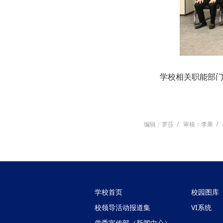
学校相关职能部门、
编辑：罗莎
/
审核：李果
/
学校首页
校园图库
校领导活动报道集
VI系统
党委宣传部（新闻中心）