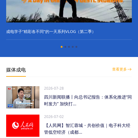
成电学子“精彩各不同”的一天系列VLOG（第二季）
成
媒体成电
查看更多
2026-07-28
四川新闻联播丨向总书记报告：体系化推进“同
时发力” 加快打...
2026-07-02
【人民网】智汇蓉城・共创价值｜电子科大经
管低空经济（成都...