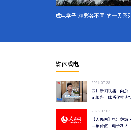
成电学子“精彩各不同”的一天系列
媒体成电
2026-07-28
四川新闻联播丨向总
记报告：体系化推进“
时发力” 加快打...
2026-07-02
【人民网】智汇蓉城
共创价值｜电子科大