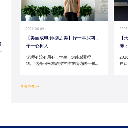
江
2026-06-09
2026
【美丽成电·师德之美】择一事深耕，
【
模
守一心树人
陟：
家
“老师有没有用心，学生一定能感受得
20
到。”这是何松柏教授常挂在嘴边的一句
在众
话。这位土生土长的成电人，从1991级光
学院
电五系的学子一路走来，二十余年间，深
磁场
耕“模拟电路基础”“电路分析与电子线路”等
空天
查看更多
工科核心课程...
钻研的