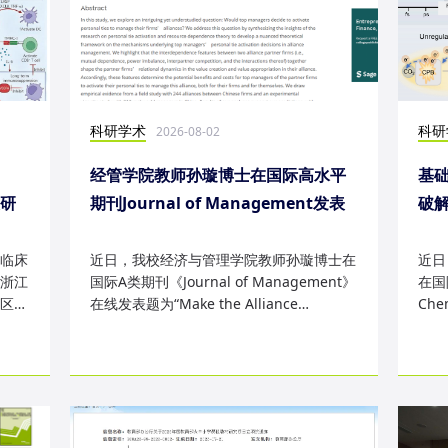
科研学术
科研
2026-08-02
经管学院教师孙璇博士在国际高水平
基础
表研
期刊Journal of Management发表
破
研究成果
失
临床
近日，我校经济与管理学院教师孙璇博士在
近日
浙江
国际A类期刊《Journal of Management》
在国际
区
在线发表题为“Make the Alliance
Che
Personal: A Dependence Framewor...
为“Sm