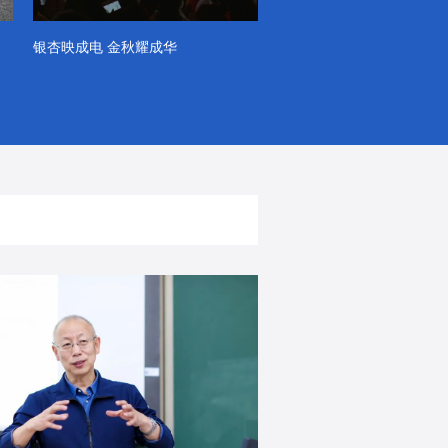
银杏映成电 金秋耀成华
系列VLOG（第一季）
出彩！春天里！