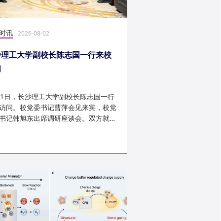
时讯
科研学术
2026-08-02
2026-07-30
沙理工大学副校长陈志国一行来校
计算机学院鲁力教授
问
MICRO 2026录用
31日，长沙理工大学副校长陈志国一行
近日，第59届IEEE/A
访问。校党委书记曹萍会见来宾，校党
讨会（The 59th IEEE/
书记韩旭东出席调研座谈会。双方就学
InternationalSymposi
设、人才培养等深入交...
Microarchitecture
论文录用结果。我...