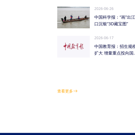
管低空经济（成都...
2026-06-26
中国科学报：“画”出
口沉银“3D藏宝图”
2026-06-17
中国教育报：招生规
扩大 增量重点投向国
急需紧缺学科领域
查看更多