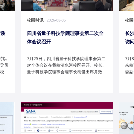
校园时讯
校园
2026-08-05
新质
四川省量子科技学院理事会第二次全
长
体会议召开
访
持以
7月25日，四川省量子科技学院理事会第二
7月
导员
次全体会议在我校清水河校区召开。校长、
来校
校
量子科技学院理事会理事长胡俊出席并致
委副
辞。校党委副书记、副校长李...
科建