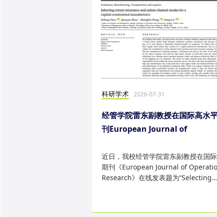
科研学术
2026-07-31
经管学院雷东副教授在国际高水
刊European Journal of
Operational Research发表研
果
近日，我校经管学院雷东副教授在国际
期刊《European Journal of Operatio
Research》在线发表题为“Selecting
return insurance and online ...