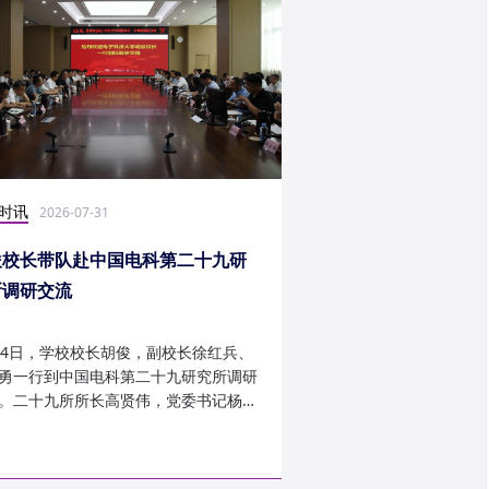
时讯
社会实践
2026-07-31
2026-07-27
俊校长带队赴中国电科第二十九研
光电学子赴康定开展
所调研交流
24日，学校校长胡俊，副校长徐红兵、
光电科学与工程学院光
勇一行到中国电科第二十九研究所调研
研究生第一党支部、信
。二十九所所长高贤伟，党委书记杨建
究生第二党支部组建“康
副所长孟建、袁琦莉、...
于 7 月 14 日至 7 月 ...