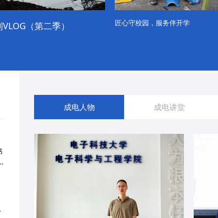
匠心守校园，服务伴开学
VLOG（第二季）
成电学子“精彩各不同”的一天
成电人物
成电讲堂
书
同
・
经