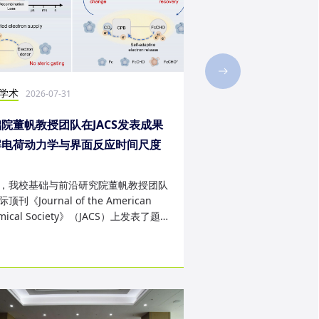
学术
社会实践
2026-07-31
2026-07-28
院董帆教授团队在JACS发表成果
2026年第二十三届“
解电荷动力学与界面反应时间尺度
西班牙内布里哈大学
配难题
成
，我校基础与前沿研究院董帆教授团队
近日，我校第二十三届“
顶刊《Journal of the American
学生赴西班牙内布里哈
mical Society》（JACS）上发表了题
天的暑期交流项目。该
art Charge Buffer-Mod...
习、前沿科技实战、文..