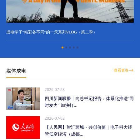
成电学子“精彩各不同”的一天系列VLOG（第二季）
成
媒体成电
查看更多
2026-07-28
四川新闻联播丨向总书记报告：体系化推进“同
时发力” 加快打...
2026-07-02
【人民网】智汇蓉城・共创价值｜电子科大经
管低空经济（成都...