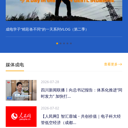
成电学子“精彩各不同”的一天系列VLOG（第二季）
成
媒体成电
查看更多
2026-07-28
四川新闻联播丨向总书记报告：体系化推进“同
时发力” 加快打...
2026-07-02
【人民网】智汇蓉城・共创价值｜电子科大经
管低空经济（成都...