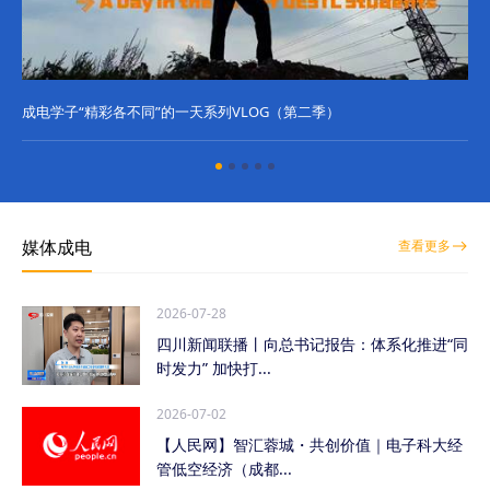
成电学子“精彩各不同”的一天系列VLOG（第二季）
成
媒体成电
查看更多
2026-07-28
四川新闻联播丨向总书记报告：体系化推进“同
时发力” 加快打...
2026-07-02
【人民网】智汇蓉城・共创价值｜电子科大经
管低空经济（成都...