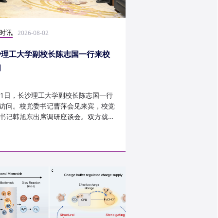
时讯
科研学术
2026-08-02
2026-07-30
沙理工大学副校长陈志国一行来校
计算机学院鲁力教授
问
MICRO 2026录用
31日，长沙理工大学副校长陈志国一行
近日，第59届IEEE/A
访问。校党委书记曹萍会见来宾，校党
讨会（The 59th IEEE/
书记韩旭东出席调研座谈会。双方就学
InternationalSymposi
设、人才培养等深入交...
Microarchitecture
论文录用结果。我...