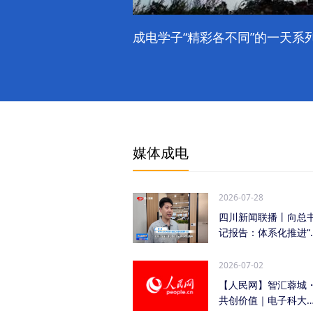
成电学子“精彩各不同”的一天系列
媒体成电
2026-07-28
四川新闻联播丨向总
记报告：体系化推进“
时发力” 加快打...
2026-07-02
【人民网】智汇蓉城
共创价值｜电子科大