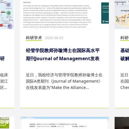
科研学术
科研
2026-08-02
经管学院教师孙璇博士在国际高水平
基础
表研
期刊Journal of Management发表
破
研究成果
失
临床
近日，我校经济与管理学院教师孙璇博士在
近日
浙江
国际A类期刊《Journal of Management》
在国际
区
在线发表题为“Make the Alliance
Che
Personal: A Dependence Framewor...
为“Sm