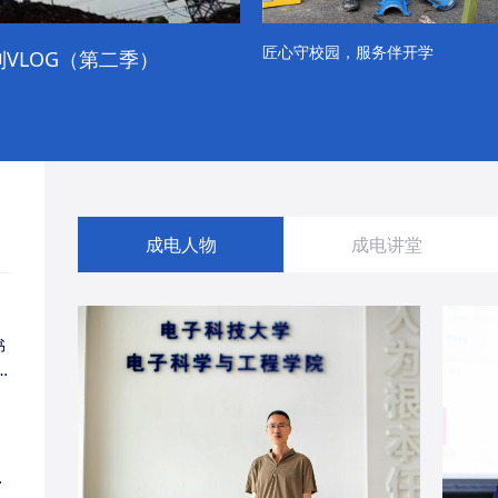
匠心守校园，服务伴开学
VLOG（第二季）
成电学子“精彩各不同”的一天
成电人物
成电讲堂
书
同
・
经