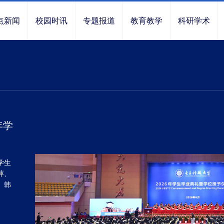
点新闻
校园时讯
专题报道
教育教学
科研学术
年学
学生
萍、
、韩