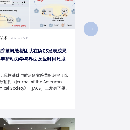
学术
社会实践
2026-07-31
2026-07-28
院董帆教授团队在JACS发表成果
2026年第二十三届“
解电荷动力学与界面反应时间尺度
西班牙内布里哈大学
配难题
成
，我校基础与前沿研究院董帆教授团队
近日，我校第二十三届“
顶刊《Journal of the American
学生赴西班牙内布里哈
mical Society》（JACS）上发表了题
天的暑期交流项目。该
art Charge Buffer-Mod...
习、前沿科技实战、文..