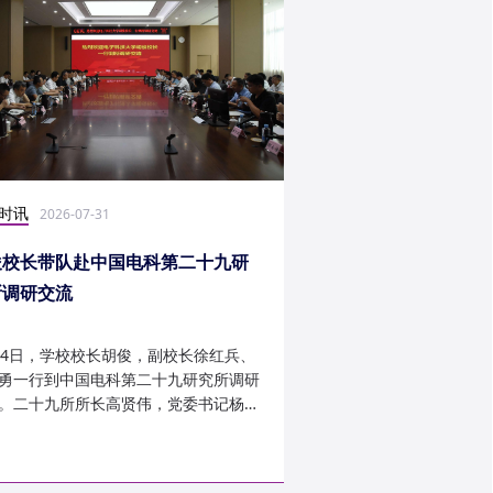
时讯
社会实践
2026-07-31
2026-07-27
俊校长带队赴中国电科第二十九研
光电学子赴康定开展
所调研交流
24日，学校校长胡俊，副校长徐红兵、
光电科学与工程学院光
勇一行到中国电科第二十九研究所调研
研究生第一党支部、信
。二十九所所长高贤伟，党委书记杨建
究生第二党支部组建“康
副所长孟建、袁琦莉、...
于 7 月 14 日至 7 月 ...