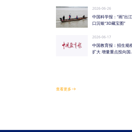
管低空经济（成都...
2026-06-26
中国科学报：“画”出
口沉银“3D藏宝图”
2026-06-17
中国教育报：招生规
扩大 增量重点投向国
急需紧缺学科领域
查看更多