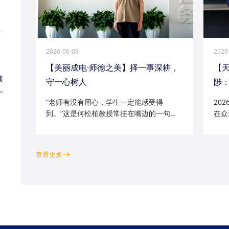
江
2026-06-09
2026
【美丽成电·师德之美】择一事深耕，
【
模
守一心树人
陟：
家
“老师有没有用心，学生一定能感受得
20
到。”这是何松柏教授常挂在嘴边的一句
在众
话。这位土生土长的成电人，从1991级光
学院
电五系的学子一路走来，二十余年间，深
磁场
耕“模拟电路基础”“电路分析与电子线路”等
空天
查看更多
工科核心课程...
钻研的