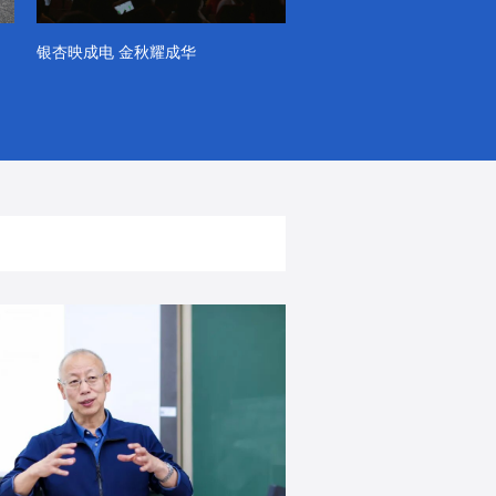
银杏映成电 金秋耀成华
系列VLOG（第一季）
出彩！春天里！