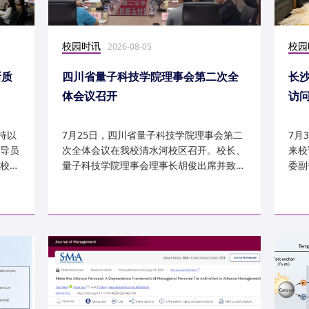
校园时讯
校园
2026-08-05
新质
四川省量子科技学院理事会第二次全
长
体会议召开
访
持以
7月25日，四川省量子科技学院理事会第二
7月
导员
次全体会议在我校清水河校区召开。校长、
来校
校
量子科技学院理事会理事长胡俊出席并致
委副
辞。校党委副书记、副校长李...
科建