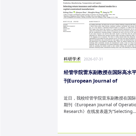
科研学术
2026-07-31
经管学院雷东副教授在国际高水
刊European Journal of
Operational Research发表研
果
近日，我校经管学院雷东副教授在国际
期刊《European Journal of Operatio
Research》在线发表题为“Selecting
return insurance and online ...