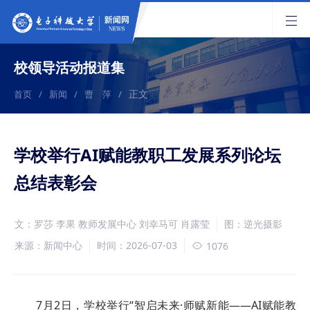
校领导活动报道集
正文
首页
/
新闻
/
曹 萍
/
学校举行AI赋能教职工发展系列论坛
总结表彰会
文：罗莎 李果 教师发展中心 刘幸马可 肖露莹
图：逆光摄影
来源：新闻中心
时间：2026-07-03
1076
7月2日，学校举行“智启未来·师赋新能——AI赋能教