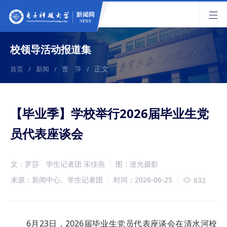
校领导活动报道集
正文
首页
/
新闻
/
曹 萍
/
【毕业季】学校举行2026届毕业生党
员代表座谈会
文：罗莎 学生记者团 宋佳燕
图：逆光摄影
来源：新闻中心、学生记者团
时间：2026-06-25
632
6月23日，2026届毕业生党员代表座谈会在清水河校