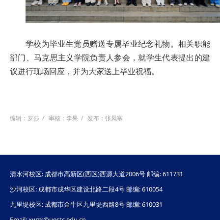
学校为毕业生党员赠送专属毕业纪念礼物。相关职能
部门、马克思主义学院负责人参会，就学生代表提出的建
议进行现场回应，并为大家送上毕业祝福。
编辑：罗莎
/
审核：李果
/
发布：张凤寒
清水河校区: 成都市高新区(西区)西源大道2006号 邮编: 611731
沙河校区: 成都市成华区建设北路二段4号 邮编: 610054
九里堤校区: 成都市金牛区九里堤西路8号 邮编: 610031
Email: xwzx@uestc.edu.cn