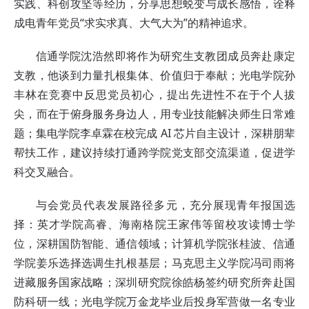
实践、科创攻坚等经历，分享思想蜕变与成长感悟，诠释
成电青年党员“求实求真、大气大为”的精神追求。
信通学院沈浩然即将作为研究生支教团成员奔赴康定
支教，他谈到力量扎根集体、价值归于奉献；光电学院孙
丰林在竞赛中反思党员初心，提出先进性不在于个人拔
尖，而在于俯身服务身边人，用专业技能解决师生日常难
题；集电学院李卓霖在校完成 AI 芯片自主设计，深耕朋辈
帮扶工作，建议持续打通跨学院党支部交流渠道，促进学
科交叉融合。
与会党员代表发展路径多元，充分展现青年报国选
择：英才学院高睿、海南格院王家伟等留校攻读博士学
位，深耕国防智能、通信领域；计算机学院张桂波、信通
学院姜乐选择选调生扎根基层；马克思主义学院冯司雨将
进藏服务国家战略；深圳研究院徐皓杨签约研究所奔赴国
防科研一线；光电学院万金龙毕业后投身军营做一名专业