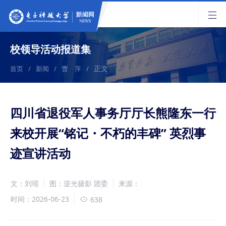
校领导活动报道集
正文
首页
/
新闻
/
曹 萍
/
四川省退役军人事务厅厅长熊隆东一行
来校开展“铭记・不朽的丰碑” 英烈事
迹宣讲活动
文：刘瑶
图：逆光摄影 团委
来源：
时间：2026-06-23
638