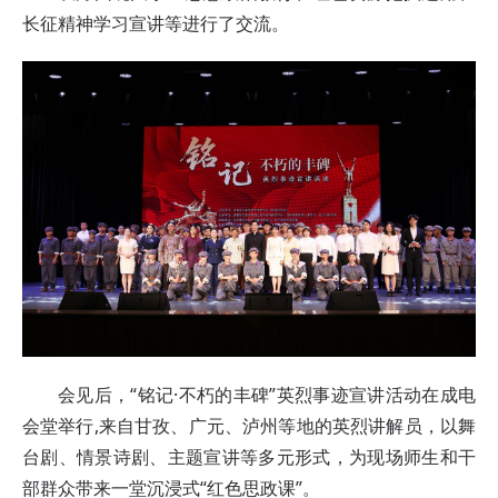
长征精神学习宣讲等进行了交流。
会见后，“铭记·不朽的丰碑”英烈事迹宣讲活动在成电
会堂举行,来自甘孜、广元、泸州等地的英烈讲解员，以舞
台剧、情景诗剧、主题宣讲等多元形式，为现场师生和干
部群众带来一堂沉浸式“红色思政课”。