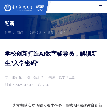
迎新
正文
首页
/
新闻
/
专题报道
/
迎新
/
学校创新打造AI数字辅导员，解锁新
生“入学密码”
文：张金花
图：张金花
来源：党委学工部
时间：2025-09-09
2348
为贯彻落实立德树人根本任务，探索AI+思政教育创新