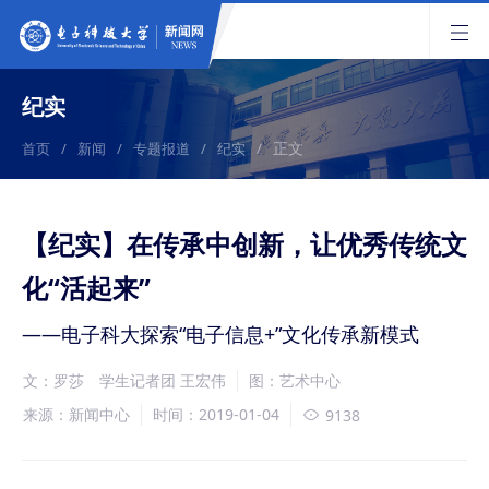
纪实
正文
首页
/
新闻
/
专题报道
/
纪实
/
【纪实】在传承中创新，让优秀传统文
化“活起来”
——电子科大探索“电子信息+”文化传承新模式
文：罗莎 学生记者团 王宏伟
图：艺术中心
来源：新闻中心
时间：2019-01-04
9138