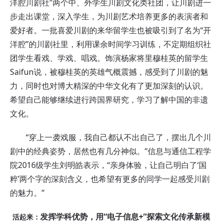
洋腔川剧社”两个中、外学生川剧文化类社团，让川剧进一
步走出课堂，深入学生，为川剧艺术培养更多的表演者和
爱好者。一批喜爱川剧的来华留学生也被吸引到了名为“开
洋腔”的川剧社里，利用课余时间学习训练，不定期组织社
团学生看戏、学戏、唱戏。饰演杨家将里穆桂英的留学生
Saifun说，被穆桂英的英雄气概震撼，感受到了川剧的魅
力，同时也对博大精深的中华文化有了更加深刻的认识。
希望自己能够继续进行跨国界研究，学习了解中国的非遗
文化。
“穿上一袭戏服，我自己都认不出自己了，摆出几个川
剧中的经典姿势，居然也有几分神似。”信息与通信工程学
院2016级学生刘明皓表示，“亲身体验，让自己明白了‘国
粹’两个字的深刻含义，也希望有更多的同学一起感受川剧
的魅力。”
发挥学科优势，
用“电子信息+”探索文化传承新模
活起来：