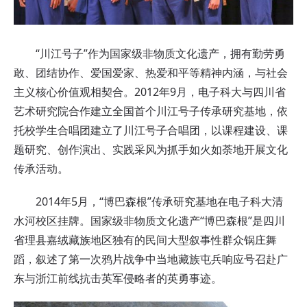
“川江号子”作为国家级非物质文化遗产，拥有勤劳勇
敢、团结协作、爱国爱家、热爱和平等精神内涵，与社会
主义核心价值观相契合。2012年9月，电子科大与四川省
艺术研究院合作建立全国首个川江号子传承研究基地，依
托校学生合唱团建立了川江号子合唱团，以课程建设、课
题研究、创作演出、实践采风为抓手如火如荼地开展文化
传承活动。
2014年5月，“博巴森根”传承研究基地在电子科大清
水河校区挂牌。国家级非物质文化遗产“博巴森根”是四川
省理县嘉绒藏族地区独有的民间大型叙事性群众锅庄舞
蹈，叙述了第一次鸦片战争中当地藏族屯兵响应号召赴广
东与浙江前线抗击英军侵略者的英勇事迹。