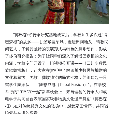
“博巴森根”传承研究基地成立后，学校师生多次赴“博
巴森根”的故乡——甘堡藏寨采风，走进田间地头，请教民
间艺人，了解其独特的表演形式与特色的舞步动作，形成
了多份研究报告；为了让同学们深入了解博巴森根的文化
内涵，学校专门开设了一门视频公开课——《四川少数民
族歌舞赏析》，让大家在赏析中了解四川少数民族灿烂的
文化和藏族、羌族、彝族独特的民族性格，并组建起一只
留学生舞蹈队——“舞彩成电（Tribal Fusion）”。在学校
举行的2015“在一起”新年晚会上，来自理县的传承人和成
电学子共同登台表演国家级非物质文化遗产舞蹈《博巴森
根》,在对传统优秀文化的弘扬中，感受家国情怀，共同唱
响爱与奋进的乐章。