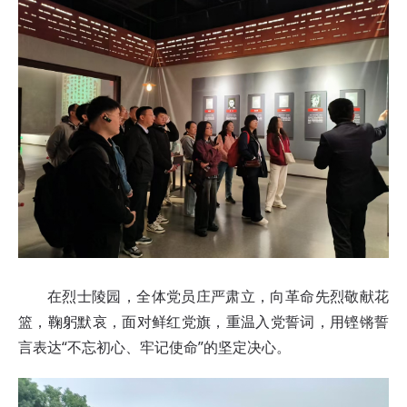
在烈士陵园，全体党员庄严肃立，向革命先烈敬献花
篮，鞠躬默哀，面对鲜红党旗，重温入党誓词，用铿锵誓
言表达“不忘初心、牢记使命
”
的坚定决心。