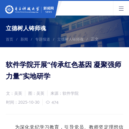
立德树人铸师魂
正文
首页
/
新闻
/
专题报道
/
立德树人铸师魂
/
软件学院开展“传承红色基因 凝聚强师
力量”实地研学
文：吴英
图：吴英
来源：软件学院
时间：2025-10-30
474
为深化党纪学习教育，引导党员、教师坚定理想信