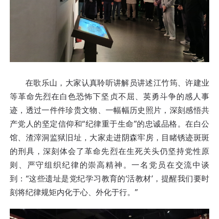
在歌乐山，大家认真聆听讲解员讲述江竹筠、许建业
等革命先烈在白色恐怖下坚贞不屈、英勇斗争的感人事
迹，透过一件件珍贵文物、一幅幅历史照片，深刻感悟共
产党人的坚定信仰和“纪律重于生命”的忠诚品格。在白公
馆、渣滓洞监狱旧址，大家走进阴森牢房，目睹锈迹斑斑
的刑具，深刻体会了革命先烈在生死关头仍坚持党性原
则、严守组织纪律的崇高精神。一名党员在交流中谈
到：“这些遗址是党纪学习教育的‘活教材’，提醒我们要时
刻将纪律规矩内化于心、外化于行。”