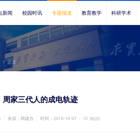
点新闻
校园时讯
专题报道
教育教学
科研学术
/
正文
】周家三代人的成电轨迹
办
来源：网建办
时间：2016-10-07
9020