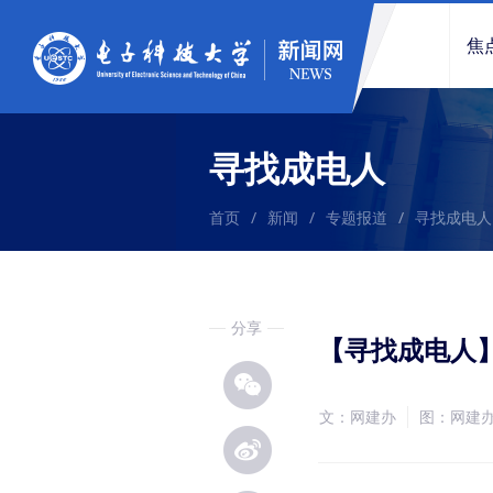
焦
寻找成电人
首页
/
新闻
/
专题报道
/
寻找成电人
分享
【寻找成电人
文：网建办
图：网建