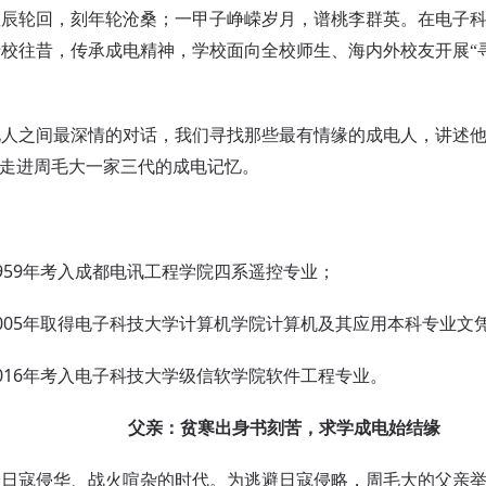
轮回，刻年轮沧桑；一甲子峥嵘岁月，谱桃李群英。在电子科技
校往昔，传承成电精神，学校面向全校师生、海内外校友开展“
之间最深情的对话，我们寻找那些最有情缘的成电人，讲述他
你走进周毛大一家三代的成电记忆。
59年考入成都电讯工程学院四系遥控专业；
05年取得电子科技大学计算机学院计算机及其应用本科专业文
16年考入电子科技大学级信软学院软件工程专业。
父亲：贫寒出身书刻苦，求学成电始结缘
寇侵华、战火喧杂的时代。为逃避日寇侵略，周毛大的父亲举