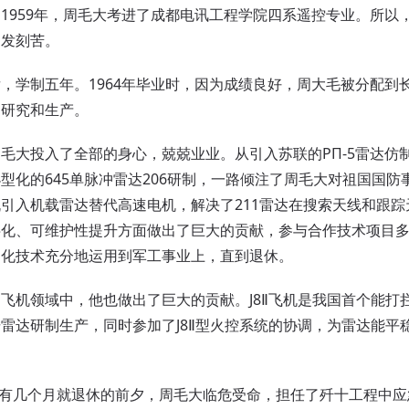
959年，周毛大考进了成都电讯工程学院四系遥控专业。所以
越发刻苦。
学制五年。1964年毕业时，因为成绩良好，周大毛被分配到
的研究和生产。
投入了全部的身心，兢兢业业。从引入苏联的PΠ-5雷达仿制
型化的645单脉冲雷达206研制，一路倾注了周毛大对祖国国防
引入机载雷达替代高速电机，解决了211雷达在搜索天线和跟
字化、可维护性提升方面做出了巨大的贡献，参与合作技术项目
动化技术充分地运用到军工事业上，直到退休。
机领域中，他也做出了巨大的贡献。J8Ⅱ飞机是我国首个能打
雷达研制生产，同时参加了J8Ⅱ型火控系统的协调，为雷达能平
还有几个月就退休的前夕，周毛大临危受命，担任了歼十工程中应