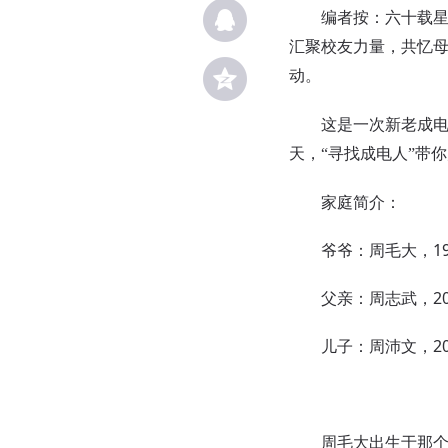
编者按：六十载星辰
汇聚校友力量，共忆母
动。
这是一次新老成电人
天，“寻找成电人”带
家庭简介：
爷爷：周毛大，19
父亲：周志武，20
儿子：周沛文，20
周毛大出生于那个日