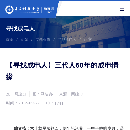
寻找成电人
正文
首页
/
新闻
/
专题报道
/
寻找成电人
/
【寻找成电人】三代人60年的成电情
缘
文：网建办
图：网建办
来源：网建办
时间：2016-09-27
11741
编者按：
六十载星辰轮回，刻年轮沧桑；一甲子峥嵘岁月，谱