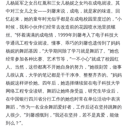
儿杨延军之女吕红胤和三女儿杨妮之女均在成电就读。其
中对三女儿之女——刘馨来说，成电，就是家的味道。回
忆起来，她的童年时光似乎都是在成电校园里度过的，“小
时候，我和小伙伴们经常去改造前的花园喷水池里抓螺
丝。”怀着满满的成电情，1999年刘馨考入了电子科技大
学通讯工程专业就读。懂事、乖巧的刘馨也遗传到了妈妈
杨妮的舞蹈基因，“大学期间除了学习就是舞蹈了。”她也
经常参加各种比赛、艺术节等，“一不小心”就成了校园红
人。当然，这些都离不开她自身的努力，“她很刻苦，做事
儿很认真，大学的笔记都是干干净净、整整齐齐的。”妈妈
杨妮这样评价她。四年后，她选择继续留在电子科技大学
网络工程专业读研。舞蹈让她终身受益，研究生毕业后，
在中国银行四川省分行工作的她也时常在单位活动中表演
舞蹈，“作为一名业余舞蹈爱好者，工作后还在坚持跳舞的
人很少。”刘馨感慨到，“我还在坚持，若不是真爱，能做
到么？”。