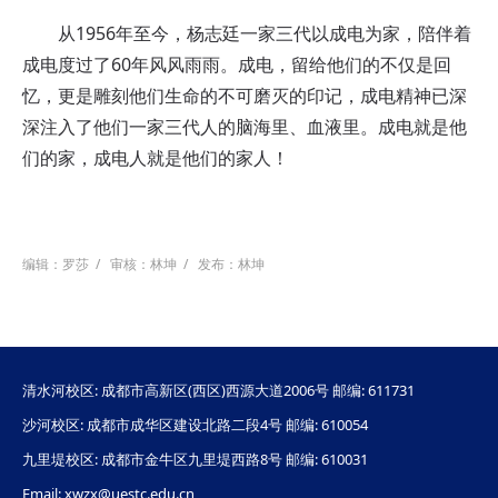
从1956年至今，杨志廷一家三代以成电为家，陪伴着
成电度过了60年风风雨雨。成电，留给他们的不仅是回
忆，更是雕刻他们生命的不可磨灭的印记，成电精神已深
深注入了他们一家三代人的脑海里、血液里。成电就是他
们的家，成电人就是他们的家人！
编辑：罗莎
/
审核：林坤
/
发布：林坤
清水河校区: 成都市高新区(西区)西源大道2006号 邮编: 611731
沙河校区: 成都市成华区建设北路二段4号 邮编: 610054
九里堤校区: 成都市金牛区九里堤西路8号 邮编: 610031
Email: xwzx@uestc.edu.cn