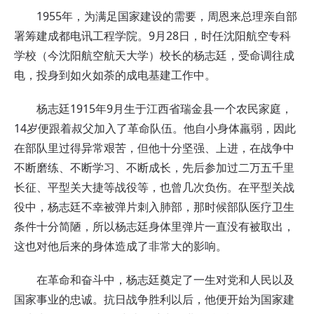
1955年，为满足国家建设的需要，周恩来总理亲自部
署筹建成都电讯工程学院。9月28日，时任沈阳航空专科
学校（今沈阳航空航天大学）校长的杨志廷，受命调往成
电，投身到如火如荼的成电基建工作中。
杨志廷1915年9月生于江西省瑞金县一个农民家庭，
14岁便跟着叔父加入了革命队伍。他自小身体羸弱，因此
在部队里过得异常艰苦，但他十分坚强、上进，在战争中
不断磨练、不断学习、不断成长，先后参加过二万五千里
长征、平型关
大捷等战役等，也曾几次负伤。在
平型关
战
役中，杨志廷不幸被弹片刺入肺部，那时候部队医疗卫生
条件十分简陋，所以杨志廷身体里弹片一直没有被取出，
这也对他后来的身体造成了非常大的影响。
在革命和奋斗中，杨志廷奠定了一生对党和人民以及
国家事业的忠诚。抗日战争胜利以后，他便开始为国家建