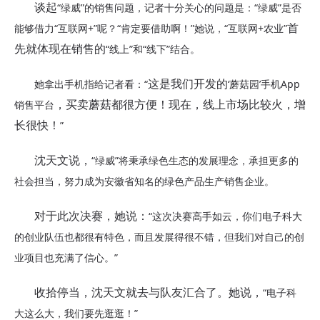
“绿威”的销售问题，记者十分关心的问题是：“绿威”是否
谈起
能够借力“互联网
+
”呢？“肯定要借助啊！”她说，
“互联网+农业”
首
“线上”和“线下”结合。
先就体现在销售的
她拿出手机指给记者看：
“
‘
蘑菇园
’
手机
A
pp
这是我们开发的
销售平台
，买卖蘑菇都很方便！现在，线上市场比较火，增
”
长很快！
“
绿威
”
将秉承绿色生态的发展理念，承担更多的
沈天文说，
社会担当，努力成为安徽省知名的绿色产品生产销售企业。
“这次决赛高手如云，你们电子科大
对于此次决赛，她说：
的创业队伍也都很有特色，而且发展得很不错，但我们对自己的创
业项目也充满了信心。”
“电子科
收拾停当，沈天文就去与队友汇合了。她说，
大这么大，我们要先逛逛！”