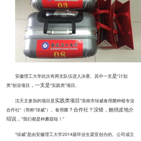
安徽理工大学
此次有两支队伍进入决赛。其中一
支
“
计划
是
类
”创业
项目
“
实践类
”项目。
，一支是
沈天文参加的
项目是
“
淮南市绿威食用菌种植专业
实践类项目
合作社
”（简称“绿威”）。
食用菌
？合作社？没错，她俏皮地介
“我们都是种蘑菇哒！”
绍说，
“绿威”是由
安徽理工大学
2014届毕业生梁亚创办的。公司成立