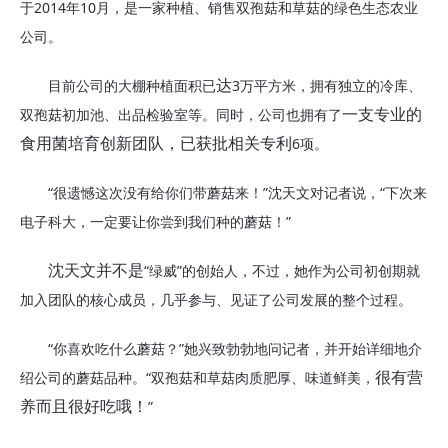
于
2014年10月，是一家种植、销售双孢菇和草菇的绿色生态农业
公司。
目前公司
的
大棚种植面积
已
3万平方米，拥有独立的冷库、
达
双孢菇初加池、出品检验室等。同时，
公司也
拥有
了
一支专业的
6项。
食用菌培育创新团队，已获批相关专利
“很遗憾这次没有给你们带蘑菇来！”沈天文对记者说，“下次来
电子科大，一定要让你尝到我们种的蘑菇！”
“绿威”的创始人，不过，她作为公司初创期就
沈天文并不是
加入团队的核心成员，几乎参与、见证了公司发展的整个过程。
“你喜欢吃什么蘑菇？”她兴致勃勃地问记者，并开始详细地介
绍公司的蘑菇品种。“
双孢菇和草菇肉质肥厚
、
味道鲜美，
很有营
”
养而且很好吃哦！