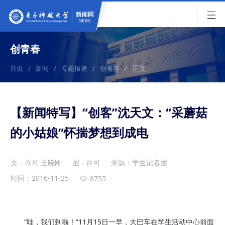
创青春
正文
首页
/
新闻
/
专题报道
/
创青春
/
【新闻特写】“创客”沈天文：“采蘑菇
的小姑娘”怀揣梦想到成电
文：许可 王晓刚
图：许可
来源：学生记者团
时间：2016-11-25
8755
“哇，我们到啦！”
11月15日一早，
大巴车在学生活动中心前面