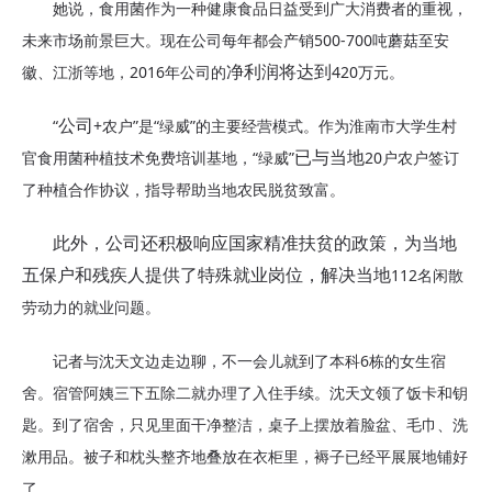
她说，
食用菌作为一种健康食品日益受到
广大消费者的
重视，
未来市场前景巨大。
现在公司每年都会
产
销
500-700吨
蘑菇至
安
徽、江浙等地
，
2016年
公司的
420万元。
净利润将达到
“
+农户
”是“绿威”
的
主要
经营模式。作为淮南市大学生村
公司
官食用菌种植技术免费培训基地，
“绿威”
20户农户签订
已与当地
了种植合作协议，指导帮助当地农民脱贫致富。
此外，公司还积极响应国家精准扶贫的政策，为当地
112名闲散
五保户和残疾人提供了特殊就业岗位，解决当地
劳动力的就业问题。
记者与沈天文边走边聊，不一会儿就到了本科
6栋的
女生宿
舍。
宿管阿姨
三下五除二就
办理
了
入住手续
。沈天文领了饭卡和钥
匙。到了宿舍
，
只见里面干净整洁
，桌子上摆放
着脸盆、毛巾、洗
漱用品。被子和枕头整齐地叠放在
衣柜里，褥子已经平展展地铺好
了
。