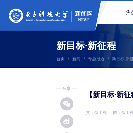
焦
新目标·新征程
首页
/
新闻
/
专题报道
/
新目标·新
分享
【新目标·新征
文：保卫处
图：保卫