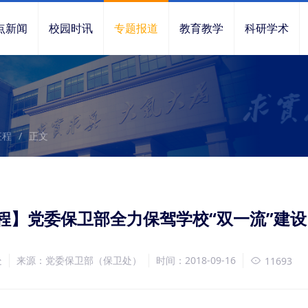
点新闻
校园时讯
专题报道
教育教学
科研学术
征程
/
正文
程】党委保卫部全力保驾学校“双一流”建设
处
来源：党委保卫部（保卫处）
时间：2018-09-16
11693