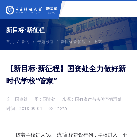
新目标·新征程
正文
首页
/
新闻
/
专题报道
/
新目标·新征程
/
【新目标·新征程】国资处全力做好新
时代学校“管家”
文：国资处
图：国资处
来源：国有资产与实验室管理处
时间：2018-09-04
12239
随着学校进入“双一流”高校建设行列，学校进入一个