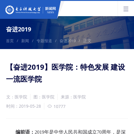
奋进2019
正文
首页
/
新闻
/
专题报道
/
奋进2019
/
【奋进2019】医学院：特色发展 建设
一流医学院
文：医学院
图：医学院
来源：医学院
时间：2019-05-28
10777
编前语：
2019年是中华人民共和国成立70周年，是深