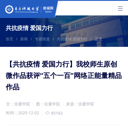
共抗疫情 爱国力行
正文
首页
/
新闻
/
专题报道
/
共抗疫情 爱国力行
/
【共抗疫情 爱国力行】我校师生原创
微作品获评“五个一百”网络正能量精品
作品
文：信通学院
图：信通学院
来源：信通学院
时间：2020-12-02
85183