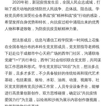
2020年初，新冠疫情发生后，全国人民众志成城，打
响了感天动地的疫情防控人民战争、总体战、阻击战。学
校党员师生深受社会各界战“疫”精神和战“疫”行动的感染，
希望发挥自身优势和特长，向抗疫过程中涌现出来的优秀
人物和事迹致敬，为防疫抗疫贡献精神力量。
想法形成后，信息与通信工程学院第一时间线上召集
在全国各地分布的本科生党支部成员，党支部指导老师线
下赶赴位于成都市中心天府广场的西华门社区，沟通联络
党建“1+1”共行单位，西华门社会组织联合党支部，共同谋
划工作思路和形式。学生党支部以“00后”为主，想法多点
子新，且多才多艺，不少具备较好的传统绘画和现代艺术
基础，包括素描、板绘、水彩、油画、动漫、视频等。社
区党支部拥有党员沙画工作室，人员专业设备齐全，能够
进行高质量创新创作。双方思维碰撞，确定以“共抗疫情
爱国力行”为主题，以绘画和沙画为展示内容创作微视频，