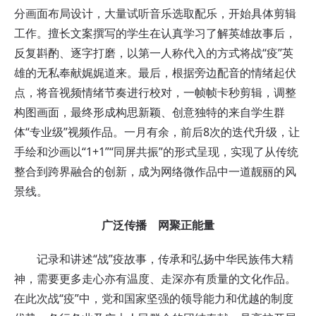
分画面布局设计，大量试听音乐选取配乐，开始具体剪辑
工作。擅长文案撰写的学生在认真学习了解英雄故事后，
反复斟酌、逐字打磨，以第一人称代入的方式将战“疫”英
雄的无私奉献娓娓道来。最后，根据旁边配音的情绪起伏
点，将音视频情绪节奏进行校对，一帧帧卡秒剪辑，调整
构图画面，最终形成构思新颖、创意独特的来自学生群
体“专业级”视频作品。一月有余，前后8次的迭代升级，让
手绘和沙画以“1+1”“同屏共振”的形式呈现，实现了从传统
整合到跨界融合的创新，成为网络微作品中一道靓丽的风
景线。
广泛传播 网聚正能量
记录和讲述“战”疫故事，传承和弘扬中华民族伟大精
神，需要更多走心亦有温度、走深亦有质量的文化作品。
在此次战“疫”中，党和国家坚强的领导能力和优越的制度